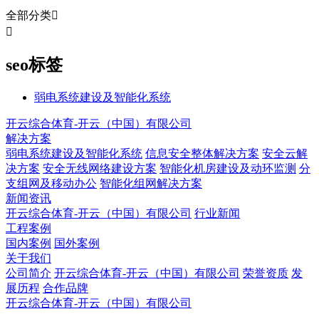
全部分类


seo标签
弱电系统建设及智能化系统
开云综合体育-开云（中国）有限公司
解决方案
弱电系统建设及智能化系统
信息安全整体解决方案
安全云解
决方案
安全无线网络建设方案
智能化机房建设及动环监测
分
支组网及移动办公
智能化组网解决方案
新闻资讯
开云综合体育-开云（中国）有限公司
行业新闻
工程案例
国内案例
国外案例
关于我们
公司简介
开云综合体育-开云（中国）有限公司
荣誉资质
发
展历程
合作品牌
开云综合体育-开云（中国）有限公司