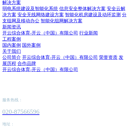
解决方案
弱电系统建设及智能化系统
信息安全整体解决方案
安全云解
决方案
安全无线网络建设方案
智能化机房建设及动环监测
分
支组网及移动办公
智能化组网解决方案
新闻资讯
开云综合体育-开云（中国）有限公司
行业新闻
工程案例
国内案例
国外案例
关于我们
公司简介
开云综合体育-开云（中国）有限公司
荣誉资质
发
展历程
合作品牌
开云综合体育-开云（中国）有限公司
开云综合体育-开云（中国）有限公司
服务热线：
020-87566596
地址：