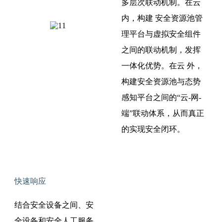
多层次联动机制。在云
内，构建 安全资源池管
理平台与虚拟安全组件
之间的联动机制，发挥
一体化优势。在云 外，
构建安全资源池与态势
感知平台之间的“云-网-
端”联动体系，从而真正
的实现安全闭环。
快速响应
结合安全设备之间、安
全设备和安全人工服务