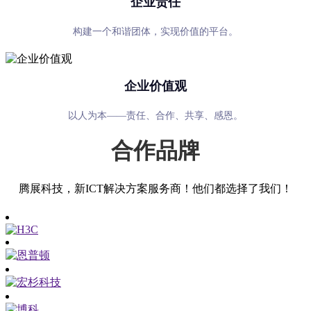
企业责任
构建一个和谐团体，实现价值的平台。
企业价值观
以人为本——责任、合作、共享、感恩。
合作品牌
腾展科技，新ICT解决方案服务商！他们都选择了我们！