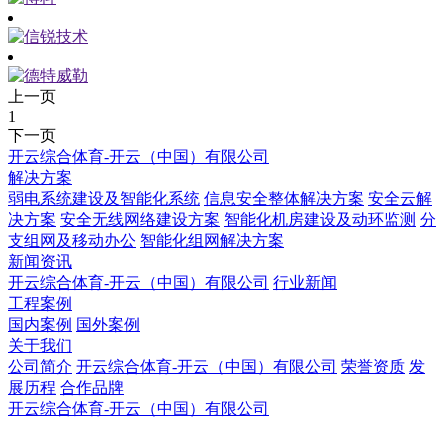
上一页
1
下一页
开云综合体育-开云（中国）有限公司
解决方案
弱电系统建设及智能化系统
信息安全整体解决方案
安全云解
决方案
安全无线网络建设方案
智能化机房建设及动环监测
分
支组网及移动办公
智能化组网解决方案
新闻资讯
开云综合体育-开云（中国）有限公司
行业新闻
工程案例
国内案例
国外案例
关于我们
公司简介
开云综合体育-开云（中国）有限公司
荣誉资质
发
展历程
合作品牌
开云综合体育-开云（中国）有限公司