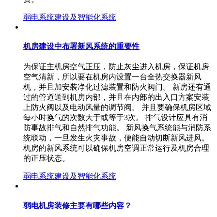
弱电系统建设及智能化系统
机房建设中布署新风系统的重要性
为保证主机房空气正压，防止灰尘进入机房，保证机房
空气清新，所以要在机房内设置一台全热交换器新风
机，并且加安装净化过滤装置和防火阀门。 新房还有通
过的管道送到机房内部，并且在内部的出入口方案安装
上防火阀以及电动风量的调节阀。 并且要确保机房区域
每小时换气的次数大于或等于3次。 排气设计应具有消
防事故排气和自然排气功能。 新风换气系统能与消防系
统联动，一旦发生火灾事故，便能自动切断新风进风。
机房的新风系统可以确保机房空调正常运行及机房合理
的正压状态。
弱电系统建设及智能化系统
弱电机房装修主要有哪些内容？