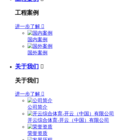
工程案例
进一步了解

国内案例
国外案例
关于我们

关于我们
进一步了解

公司简介
开云综合体育-开云（中国）有限公司
荣誉资质