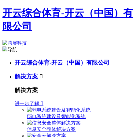
开云综合体育-开云（中国）有
限公司
开云综合体育-开云（中国）有限公司
解决方案

解决方案
进一步了解

弱电系统建设及智能化系统
信息安全整体解决方案