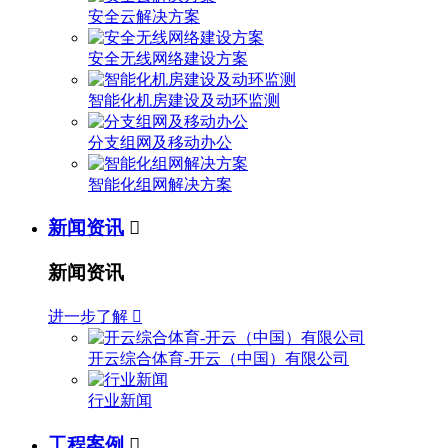
安全云解决方案
安全无线网络建设方案
智能化机房建设及动环监测
分支组网及移动办公
智能化组网解决方案
新闻资讯

新闻资讯
进一步了解

开云综合体育-开云（中国）有限公司
行业新闻
工程案例
