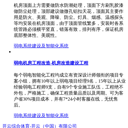
机房顶面上方需要做防水防潮处理，顶面下方刷乳胶漆
做防尘处理，顶部建议做微孔铝扣天花，顶面其主要作
用是防火、美观、降噪、防尘。灯具、烟感、温感探头
等均安装在机房顶面，由于顶面管线繁多，安装时各系
统管路必须横平竖直，错落有致，排列有序，保证机房
底部整体性、美观性。
弱电系统建设及智能化系统
弱电机房工程改造-机房改造建设工程
每个弱电智能化工程均成立有资深设计师领衔的项目专
案小组，拥有10年以上弱电项目经理9名，15年以上从业
经验弱电工程师9支，自有9个专业施工队伍，工程绝不
外包，严格施工，确保工程质量品质以及周期。可为客
户省30%项目成本，并有7*24小时客服在线，无忧售
后。
弱电系统建设及智能化系统
开云综合体育-开云（中国）有限公司