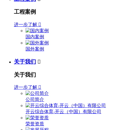
工程案例
进一步了解

国内案例
国外案例
关于我们

关于我们
进一步了解

公司简介
开云综合体育-开云（中国）有限公司
荣誉资质