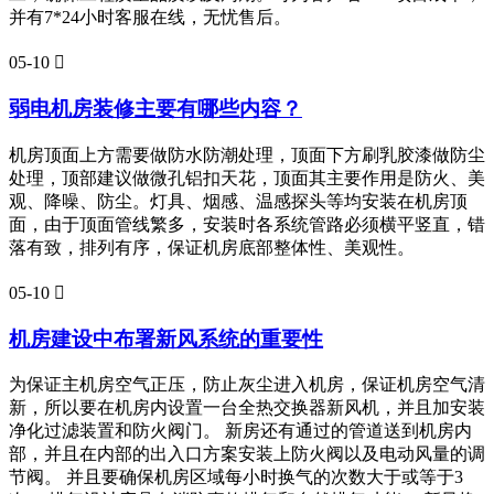
并有7*24小时客服在线，无忧售后。
05-10

弱电机房装修主要有哪些内容？
机房顶面上方需要做防水防潮处理，顶面下方刷乳胶漆做防尘
处理，顶部建议做微孔铝扣天花，顶面其主要作用是防火、美
观、降噪、防尘。灯具、烟感、温感探头等均安装在机房顶
面，由于顶面管线繁多，安装时各系统管路必须横平竖直，错
落有致，排列有序，保证机房底部整体性、美观性。
05-10

机房建设中布署新风系统的重要性
为保证主机房空气正压，防止灰尘进入机房，保证机房空气清
新，所以要在机房内设置一台全热交换器新风机，并且加安装
净化过滤装置和防火阀门。 新房还有通过的管道送到机房内
部，并且在内部的出入口方案安装上防火阀以及电动风量的调
节阀。 并且要确保机房区域每小时换气的次数大于或等于3